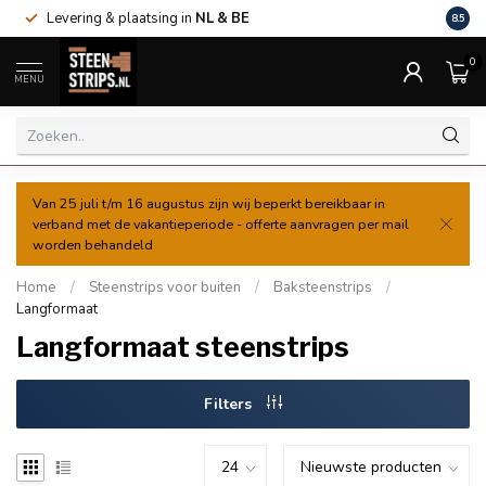
Levering & plaatsing in
NL & BE
Al va
8.5
0
MENU
Van 25 juli t/m 16 augustus zijn wij beperkt bereikbaar in
verband met de vakantieperiode - offerte aanvragen per mail
worden behandeld
Home
/
Steenstrips voor buiten
/
Baksteenstrips
/
Langformaat
Langformaat steenstrips
Filters