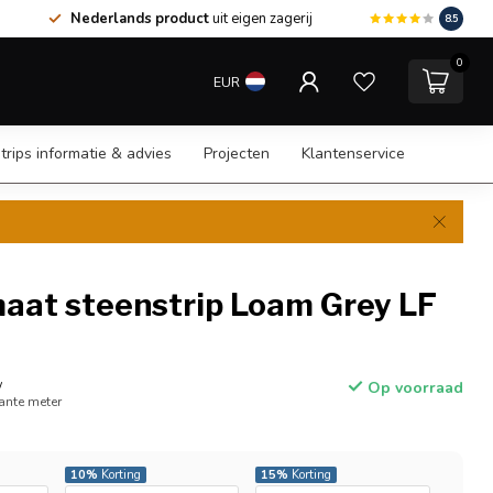
Nederlands product
uit eigen zagerij
8.5
0
EUR
trips informatie & advies
Projecten
Klantenservice
aat steenstrip Loam Grey LF
w
Op voorraad
kante meter
10%
Korting
15%
Korting