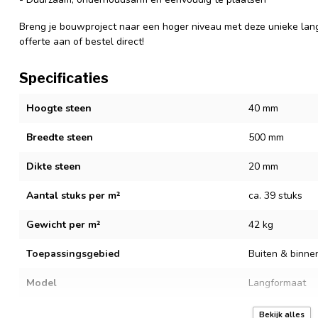
Breng je bouwproject naar een hoger niveau met deze unieke lan
offerte aan of bestel direct!
Specificaties
Hoogte steen
40 mm
Breedte steen
500 mm
Dikte steen
20 mm
Aantal stuks per m²
ca. 39 stuks
Gewicht per m²
42 kg
Toepassingsgebied
Buiten & binne
Model
Langformaat
Structuur
Wasserstrich
Bekijk alles