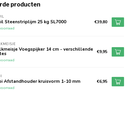
rde producten
IL
il Steenstriplijm 25 kg SL7000
€39,80
voorraad
KMEISJE
kmeisje Voegspijker 14 cm - verschillende
€9,95
tes
voorraad
I
bi Afstandhouder kruisvorm 1-10 mm
€6,95
voorraad