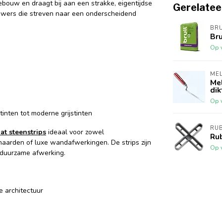
bouw en draagt bij aan een strakke, eigentijdse
Gerelatee
ouwers die streven naar een onderscheidend
BRU
Bru
Op 
MEL
Mel
dik
Op 
tinten tot moderne grijstinten
RUB
at steenstrips
ideaal voor zowel
Ru
haarden of luxe wandafwerkingen. De strips zijn
Op 
 duurzame afwerking.
e architectuur