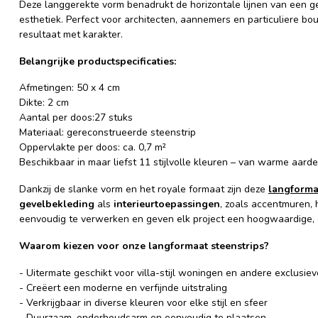
Deze langgerekte vorm benadrukt de horizontale lijnen van een ge
esthetiek. Perfect voor architecten, aannemers en particuliere b
resultaat met karakter.
Belangrijke productspecificaties:
Afmetingen: 50 x 4 cm
Dikte: 2 cm
Aantal per doos:27 stuks
Materiaal: gereconstrueerde steenstrip
Oppervlakte per doos: ca. 0,7 m²
Beschikbaar in maar liefst 11 stijlvolle kleuren – van warme aarde
Dankzij de slanke vorm en het royale formaat zijn deze
langforma
gevelbekleding
als
interieurtoepassingen
, zoals accentmuren, 
eenvoudig te verwerken en geven elk project een hoogwaardige,
Waarom kiezen voor onze langformaat steenstrips?
- Uitermate geschikt voor villa-stijl woningen en andere exclusiev
- Creëert een moderne en verfijnde uitstraling
- Verkrijgbaar in diverse kleuren voor elke stijl en sfeer
- Duurzaam, onderhoudsarm en eenvoudig te plaatsen