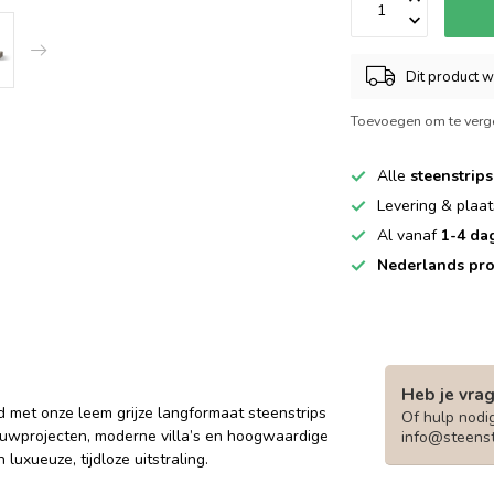
Dit product 
Toevoegen om te verge
Alle
steenstrips
Levering & plaat
Al vanaf
1-4 da
Nederlands pro
Heb je vra
d met onze leem grijze langformaat steenstrips
Of hulp nodig
ouwprojecten, moderne villa’s en hoogwaardige
info@steenst
luxueuze, tijdloze uitstraling.