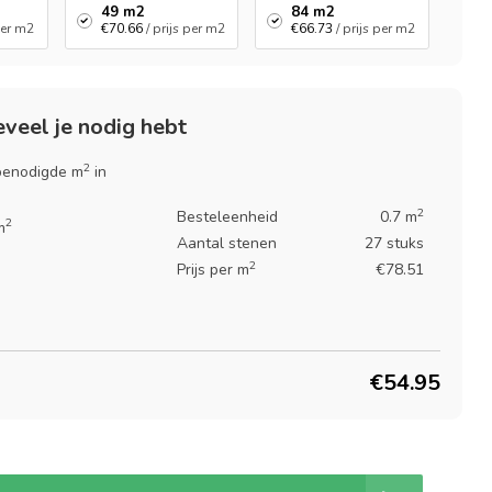
49 m2
84 m2
 per m2
€70.66
/ prijs per m2
€66.73
/ prijs per m2
veel je nodig hebt
2
 benodigde m
in
2
Besteleenheid
0.7 m
2
m
Aantal stenen
27 stuks
2
Prijs per m
€78.51
€54.95