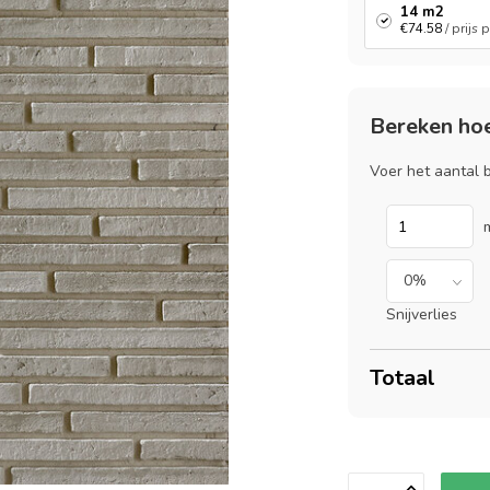
14 m2
€74.58
/ prijs
Bereken hoe
Voer het aantal
Snijverlies
Totaal