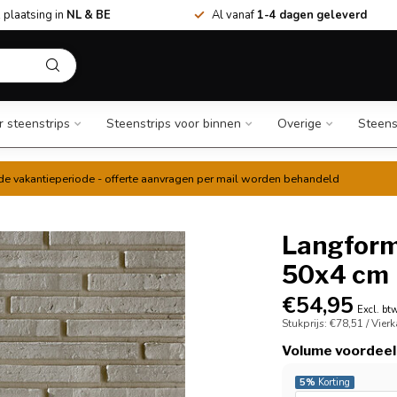
 plaatsing in
NL & BE
Al vanaf
1-4 dagen geleverd
r steenstrips
Steenstrips voor binnen
Overige
Steens
t de vakantieperiode - offerte aanvragen per mail worden behandeld
Langform
50x4 cm
€54,95
Excl. bt
Stukprijs: €78,51 / Vier
Volume voordeel
5%
Korting