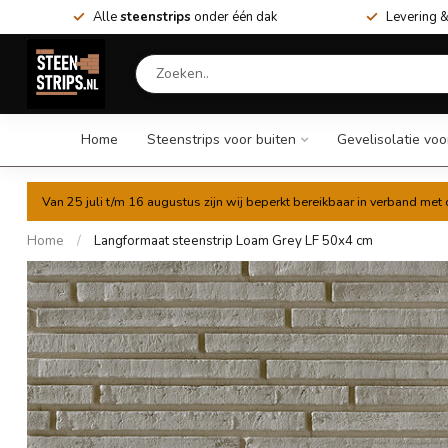
Alle
steenstrips
onder één dak
Levering &
Home
Steenstrips voor buiten
Gevelisolatie voo
Van 25 juli t/m 16 augustus zijn wij beperkt bereikbaar in verband me
Home
/
Langformaat steenstrip Loam Grey LF 50x4 cm