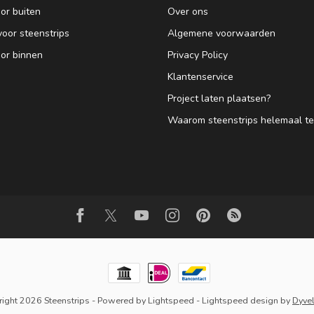
or buiten
Over ons
voor steenstrips
Algemene voorwaarden
oor binnen
Privacy Policy
Klantenservice
Project laten plaatsen?
Waarom steenstrips helemaal ter
ight 2026 Steenstrips
- Powered by
Lightspeed
-
Lightspeed design
by
Dyve