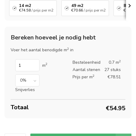
14 m2
49 m2
84 m2
€74.58
/ prijs per m2
€70.66
/ prijs per m2
€66.73
Bereken hoeveel je nodig hebt
2
Voer het aantal benodigde m
in
2
Besteleenheid
0.7 m
2
m
Aantal stenen
27 stuks
2
Prijs per m
€78.51
Snijverlies
Totaal
€54.95