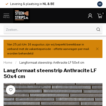
Levering & plaatsing in
NL & BE
Al va
8.5
0
MENU
Van 25 juli t/m 16 augustus zijn wij beperkt bereikbaar in
verband met de vakantieperiode - offerte aanvragen per mail
worden behandeld
Home
/
Langformaat steenstrip Anthracite LF 50x4 cm
Langformaat steenstrip Anthracite LF
50x4 cm