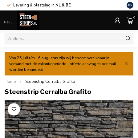
Levering & plaatsing in
NL & BE
Al va
8.5
0
MENU
Van 25 juli t/m 16 augustus zijn wij beperkt bereikbaar in
verband met de vakantieperiode - offerte aanvragen per mail
worden behandeld
Home
/
Steenstrip Cerralba Grafito
Steenstrip Cerralba Grafito