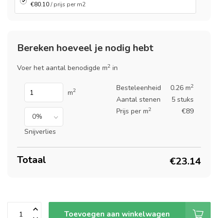
€80.10
/ prijs per m2
Bereken hoeveel je nodig hebt
2
Voer het aantal benodigde m
in
2
Besteleenheid
0.26 m
2
m
Aantal stenen
5 stuks
2
Prijs per m
€89
Snijverlies
Totaal
€23.14
Toevoegen aan winkelwagen