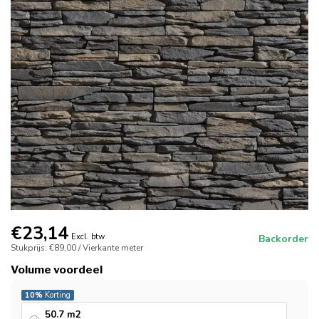
€23,14
Excl. btw
Backorder
Stukprijs: €89,00 / Vierkante meter
Volume voordeel
10%
Korting
50.7 m2