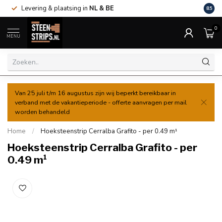
Levering & plaatsing in
NL & BE
Al va
8.5
0
MENU
Van 25 juli t/m 16 augustus zijn wij beperkt bereikbaar in
verband met de vakantieperiode - offerte aanvragen per mail
worden behandeld
Home
/
Hoeksteenstrip Cerralba Grafito - per 0.49 m¹
Hoeksteenstrip Cerralba Grafito - per
0.49 m¹