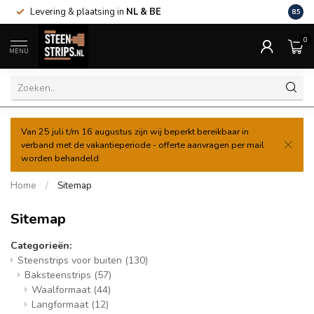
Levering & plaatsing in
NL & BE
Al va
8.5
0
MENU
Van 25 juli t/m 16 augustus zijn wij beperkt bereikbaar in
verband met de vakantieperiode - offerte aanvragen per mail
worden behandeld
Home
/
Sitemap
Sitemap
Categorieën:
Steenstrips voor buiten
(130)
Baksteenstrips
(57)
Waalformaat
(44)
Langformaat
(12)