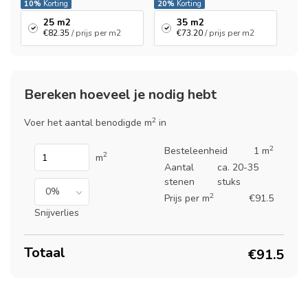
10%
Korting
20%
Korting
25 m2
35 m2
€82.35
/ prijs per m2
€73.20
/ prijs per m2
Bereken hoeveel je nodig hebt
2
Voer het aantal benodigde m
in
2
Besteleenheid
1 m
2
m
Aantal
ca. 20-35
stenen
stuks
2
Prijs per m
€91.5
Snijverlies
Totaal
€91.5