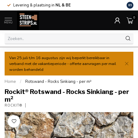
Levering & plaatsing in
NL & BE
Al va
8.5
0
MENU
Van 25 juli t/m 16 augustus zijn wij beperkt bereikbaar in
verband met de vakantieperiode - offerte aanvragen per mail
worden behandeld
Home
/
Rotswand - Rocks Sinkiang - per m²
Rockit® Rotswand - Rocks Sinkiang - per
m²
ROCKIT®