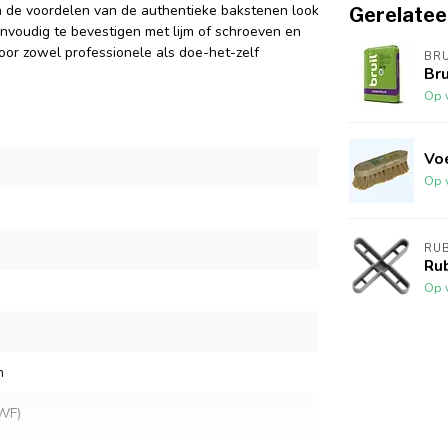
eden de voordelen van de authentieke bakstenen look
Gerelatee
nvoudig te bevestigen met lijm of schroeven en
voor zowel professionele als doe-het-zelf
BRU
Bru
Op 
Vo
Op 
RUB
Ru
Op 
n
WF)