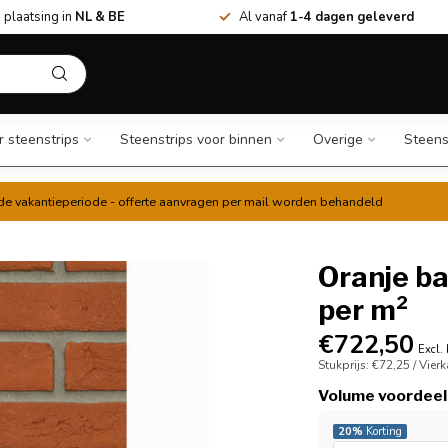
 plaatsing in
NL & BE
Al vanaf
1-4 dagen geleverd
r steenstrips
Steenstrips voor binnen
Overige
Steens
t de vakantieperiode - offerte aanvragen per mail worden behandeld
Oranje b
per m²
€722,50
Excl.
Stukprijs: €72,25 / Vier
Volume voordeel
20%
Korting