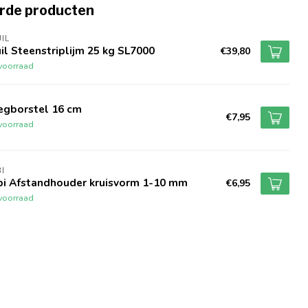
rde producten
IL
il Steenstriplijm 25 kg SL7000
€39,80
voorraad
egborstel 16 cm
€7,95
voorraad
I
bi Afstandhouder kruisvorm 1-10 mm
€6,95
voorraad