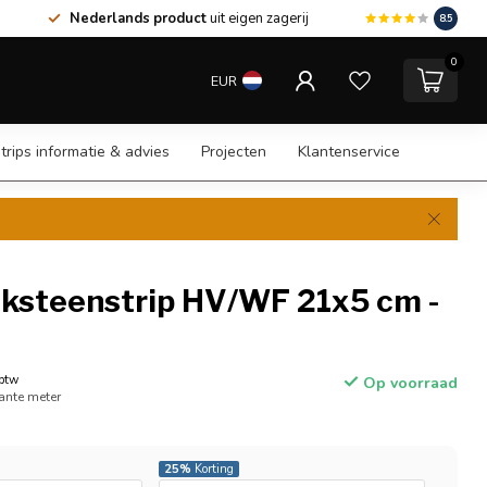
Nederlands product
uit eigen zagerij
8.5
0
EUR
trips informatie & advies
Projecten
Klantenservice
aksteenstrip HV/WF 21x5 cm -
 btw
Op voorraad
kante meter
25%
Korting