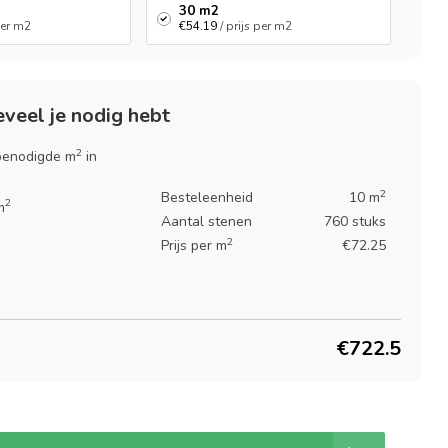
30 m2
 per m2
€54.19
/ prijs per m2
veel je nodig hebt
2
 benodigde m
in
2
Besteleenheid
10 m
2
m
Aantal stenen
760 stuks
2
Prijs per m
€72.25
€722.5