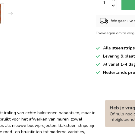
We gaan uw s
Toevoegen om te verge
Alle
steenstrips
Levering & plaat
Al vanaf
1-4 da
Nederlands pro
Heb je vra
itstraling van echte bakstenen nabootsen, maar in
Of hulp nodig
ebruikt voor het afwerken van muren, zowel
info@steenst
es als nieuwe bouwprojecten. Baksteen strips zijn
e rood- en bruintinten tot moderne variaties,