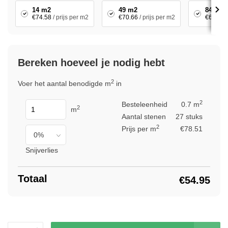
14 m2
49 m2
84 m2
€74.58
/ prijs per m2
€70.66
/ prijs per m2
€66.73
Bereken hoeveel je nodig hebt
2
Voer het aantal benodigde m
in
2
Besteleenheid
0.7 m
2
m
Aantal stenen
27 stuks
2
Prijs per m
€78.51
Snijverlies
Totaal
€54.95