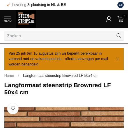
Levering & plaatsing in
NL & BE
Al va
8.5
0
MENU
Van 25 juli t/m 16 augustus zijn wij beperkt bereikbaar in
verband met de vakantieperiode - offerte aanvragen per mail
worden behandeld
Home
/
Langformaat steenstrip Brownred LF 50x4 cm
Langformaat steenstrip Brownred LF
50x4 cm