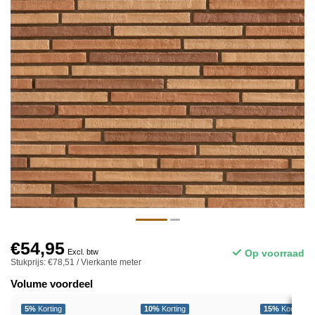
€54,95
Op voorraad
Excl. btw
Stukprijs: €78,51 / Vierkante meter
Volume voordeel
5%
Korting
10%
Korting
15%
Korting