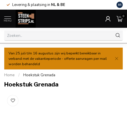
Levering & plaatsing in
NL & BE
Al va
8.5
0
MENU
Van 25 juli t/m 16 augustus zijn wij beperkt bereikbaar in
verband met de vakantieperiode - offerte aanvragen per mail
worden behandeld
Home
/
Hoekstuk Grenada
Hoekstuk Grenada