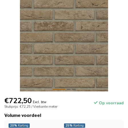
€722,50
Excl. btw
Op voorraad
Stukprijs: €72,25 / Vierkante meter
Volume voordeel
20%
Korting
25%
Korting