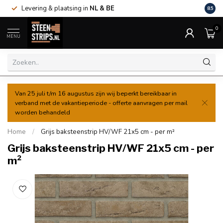
Levering & plaatsing in
NL & BE
Al va
8.5
0
MENU
Van 25 juli t/m 16 augustus zijn wij beperkt bereikbaar in
verband met de vakantieperiode - offerte aanvragen per mail
worden behandeld
Home
/
Grijs baksteenstrip HV/WF 21x5 cm - per m²
Grijs baksteenstrip HV/WF 21x5 cm - per
m²