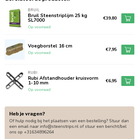
BRUIL
Bruil Steenstriplijm 25 kg
€39,80
SL7000
Op voorraad
Voegborstel 16 cm
€7,95
Op voorraad
RUBI
Rubi Afstandhouder kruisvorm
€6,95
1-10 mm
Op voorraad
Heb je vragen?
Of hulp nodig bij het plaatsen van een bestelling? Stuur dan
een email naar
info@steenstrips.nl
of stuur een bericht/bel
ons op +31634896264