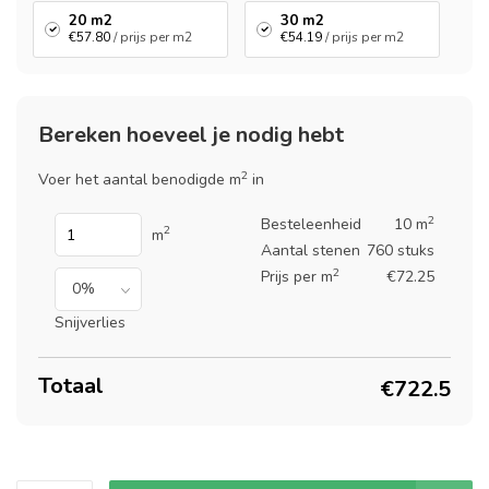
20 m2
30 m2
€57.80
/ prijs per m2
€54.19
/ prijs per m2
Bereken hoeveel je nodig hebt
2
Voer het aantal benodigde m
in
2
Besteleenheid
10 m
2
m
Aantal stenen
760 stuks
2
Prijs per m
€72.25
Snijverlies
Totaal
€722.5