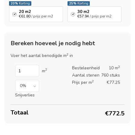
20%
Korting
25%
Korting
20 m2
30 m2
€61.80
/ prijs per m2
€57.94
/ prijs per m2
Bereken hoeveel je nodig hebt
2
Voer het aantal benodigde m
in
2
Besteleenheid
10 m
2
m
Aantal stenen
760 stuks
2
Prijs per m
€77.25
Snijverlies
Totaal
€772.5