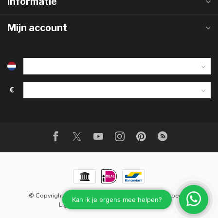
Informatie
Mijn account
€
© Copyright 2026 Steenstrips
- Powered by
Lightspeed
-
Lightspeed design
by
Dyvelopment