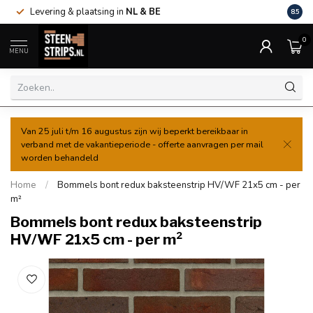
Levering & plaatsing in
NL & BE
Al va
8.5
0
MENU
Van 25 juli t/m 16 augustus zijn wij beperkt bereikbaar in
verband met de vakantieperiode - offerte aanvragen per mail
worden behandeld
Home
/
Bommels bont redux baksteenstrip HV/WF 21x5 cm - per
m²
Bommels bont redux baksteenstrip
HV/WF 21x5 cm - per m²