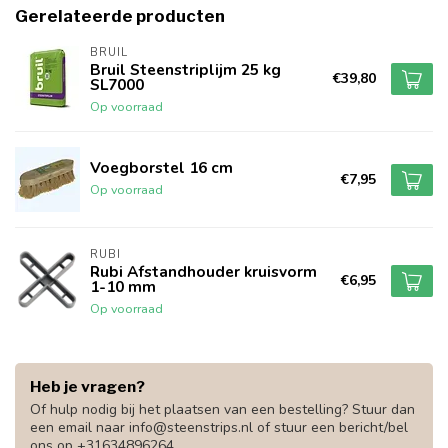
Gerelateerde producten
BRUIL
Bruil Steenstriplijm 25 kg
€39,80
SL7000
Op voorraad
Voegborstel 16 cm
€7,95
Op voorraad
RUBI
Rubi Afstandhouder kruisvorm
€6,95
1-10 mm
Op voorraad
Heb je vragen?
Of hulp nodig bij het plaatsen van een bestelling? Stuur dan
een email naar
info@steenstrips.nl
of stuur een bericht/bel
ons op +31634896264