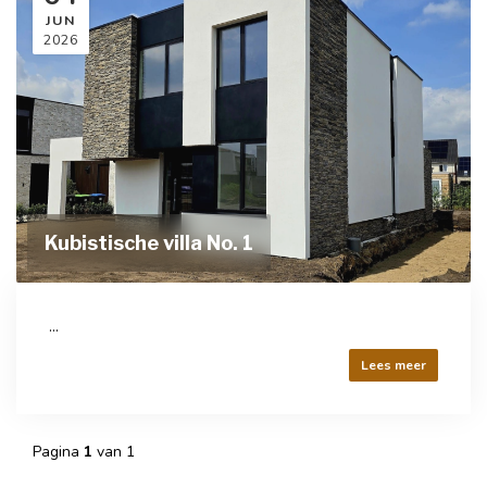
JUN
2026
Kubistische villa No. 1
...
Lees meer
Pagina
1
van 1