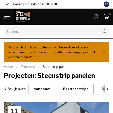
Levering & plaatsing in
NL & BE
Al va
8.5
0
MENU
Van 25 juli t/m 16 augustus zijn wij beperkt bereikbaar in
verband met de vakantieperiode - offerte aanvragen per mail
worden behandeld
Home
/
Projecten
/
Steenstrip panelen
Projecten: Steenstrip panelen
Bekijk alles
Aanbouw
Baksteenstrips
Buiten
11