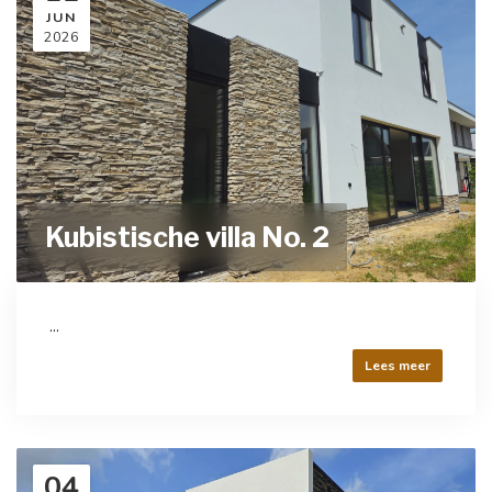
JUN
2026
Kubistische villa No. 2
...
Lees meer
04