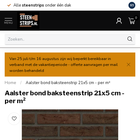
Alle
steenstrips
onder één dak
Lever
8.5
0
MENU
Van 25 juli t/m 16 augustus zijn wij beperkt bereikbaar in
verband met de vakantieperiode - offerte aanvragen per mail
worden behandeld
Home
/
Aalster bond baksteenstrip 21x5 cm - per m²
Aalster bond baksteenstrip 21x5 cm -
per m²