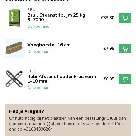
BRUIL
Bruil Steenstriplijm 25 kg
€39,80
SL7000
Op voorraad
Voegborstel 16 cm
€7,95
Op voorraad
RUBI
Rubi Afstandhouder kruisvorm
€6,95
1-10 mm
Op voorraad
Heb je vragen?
Of hulp nodig bij het plaatsen van een bestelling? Stuur dan
een email naar
info@steenstrips.nl
of stuur een bericht/bel
ons op +31634896264